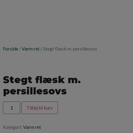
Forside
/
Varm ret
/ Stegt flæsk m. persillesovs
Stegt flæsk m.
persillesovs
Tilføj til kurv
Kategori:
Varm ret