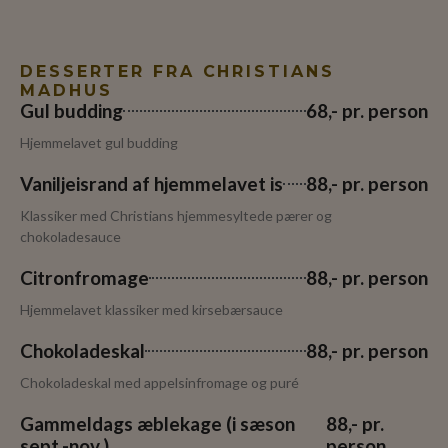
DESSERTER FRA CHRISTIANS
MADHUS
Gul budding
68,- pr. person
Hjemmelavet gul budding
Vaniljeisrand af hjemmelavet is
88,- pr. person
Klassiker med Christians hjemmesyltede pærer og
chokoladesauce
Citronfromage
88,- pr. person
Hjemmelavet klassiker med kirsebærsauce
Chokoladeskal
88,- pr. person
Chokoladeskal med appelsinfromage og puré
Gammeldags æblekage (i sæson
88,- pr.
sept.-nov.)
person