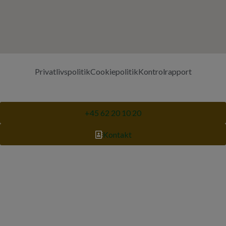
Privatlivspolitik
Cookiepolitik
Kontrolrapport
+45 62 20 10 20
Kontakt