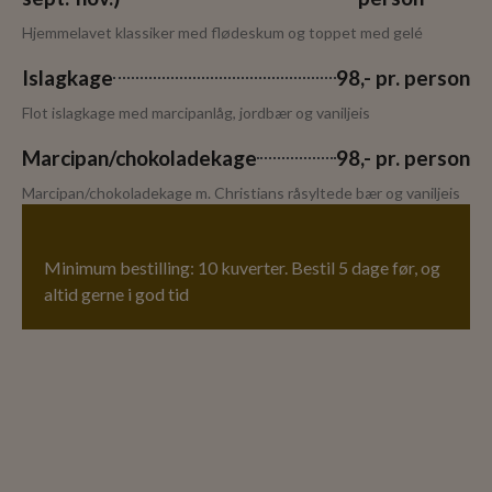
Hjemmelavet klassiker med flødeskum og toppet med gelé
Islagkage
98,- pr. person
Flot islagkage med marcipanlåg, jordbær og vaniljeis
Marcipan/chokoladekage
98,- pr. person
Marcipan/chokoladekage m. Christians råsyltede bær og vaniljeis
Minimum bestilling: 10 kuverter. Bestil 5 dage før, og
altid gerne i god tid