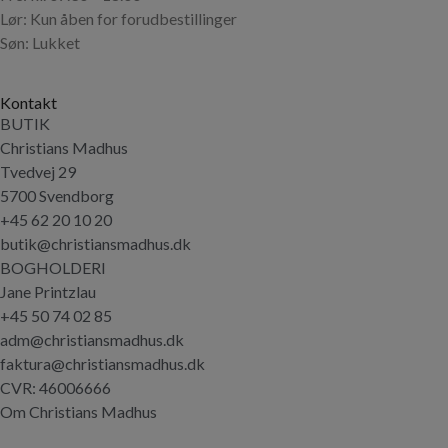
Lør: Kun åben for forudbestillinger
Søn: Lukket
Kontakt
BUTIK
Christians Madhus
Tvedvej 29
5700 Svendborg
+45 62 20 10 20
butik@christiansmadhus.dk
BOGHOLDERI
Jane Printzlau
+45 50 74 02 85
adm@christiansmadhus.dk
faktura@christiansmadhus.dk
CVR: 46006666
Om Christians Madhus