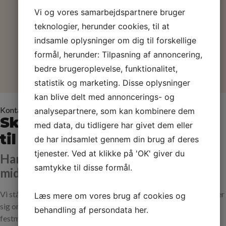
Vi og vores samarbejdspartnere bruger
teknologier, herunder cookies, til at
indsamle oplysninger om dig til forskellige
formål, herunder: Tilpasning af annoncering,
bedre brugeroplevelse, funktionalitet,
statistik og marketing. Disse oplysninger
kan blive delt med annoncerings- og
Kontakt
analysepartnere, som kan kombinere dem
Skriv besked
med data, du tidligere har givet dem eller
til os
de har indsamlet gennem din brug af deres
tjenester. Ved at klikke på 'OK' giver du
Har du spørgsmål til din næste fest eller
samtykke til disse formål.
middag?
Vi står altid klar til at hjælpe dig med maden, uanset om det drejer
Læs mere om vores brug af cookies og
sig om dagens ret, smørrebrød til frokosten eller den helt store
behandling af persondata
her
.
festmenu.