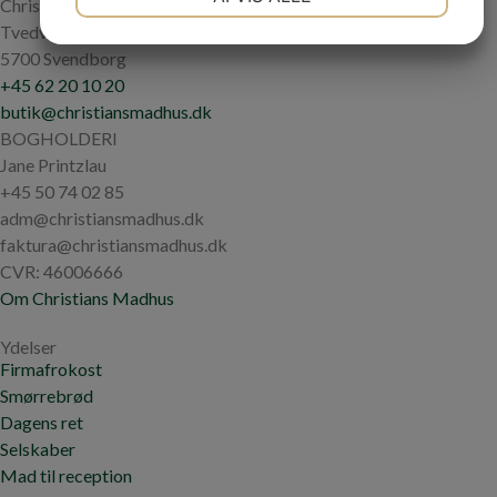
Christians Madhus
JA
NEJ
JA
NEJ
Tvedvej 29
5700 Svendborg
MARKETING
STATISTIK
+45 62 20 10 20
butik@christiansmadhus.dk
BOGHOLDERI
Jane Printzlau
+45 50 74 02 85
adm@christiansmadhus.dk
faktura@christiansmadhus.dk
CVR: 46006666
Om Christians Madhus
Ydelser
Firmafrokost
Smørrebrød
Dagens ret
Selskaber
Mad til reception