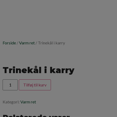
Forside
/
Varm ret
/ Trinekål i karry
Trinekål i karry
Tilføj til kurv
Kategori:
Varm ret