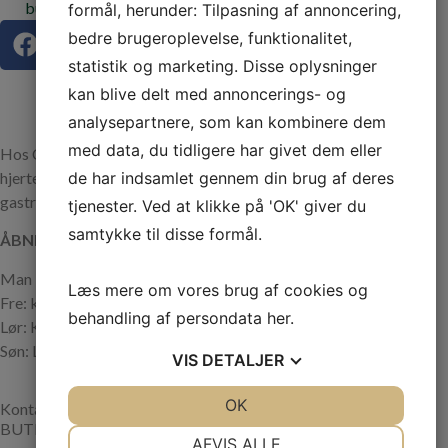
butik@christiansmadhus.dk
formål, herunder: Tilpasning af annoncering,
bedre brugeroplevelse, funktionalitet,
statistik og marketing. Disse oplysninger
kan blive delt med annoncerings- og
analysepartnere, som kan kombinere dem
med data, du tidligere har givet dem eller
Hos Christians Madhus møder du kokke med stort sydfynsk
hjerte, udenlandsk erfaring og professionelt håndværk inden for
de har indsamlet gennem din brug af deres
gastronomi. Altid god kvalitet i butikken og ud af huset.
tjenester. Ved at klikke på 'OK' giver du
samtykke til disse formål.
ÅBNINGSTIDER
Man – tors: kl. 07.30 – 14.30
Læs mere om vores brug af cookies og
Fre: kl. 07.30 – 18.00
behandling af persondata
her
.
Lør: Kun åben for forudbestillinger
Søn: Lukket
VIS
DETALJER
JA
NEJ
OK
JA
NEJ
Kontakt
BUTIK
NØDVENDIGE
PRÆFERENCER
AFVIS ALLE